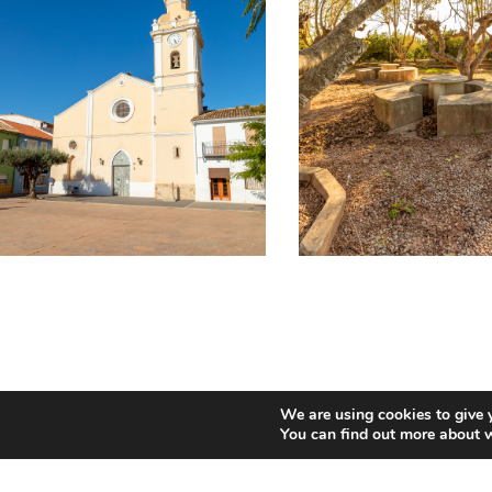
Gastronomia:
We are using cookies to give 
La cuina local és famosa especialment pe
You can find out more about 
elaborat amb carabassa.