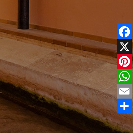
Faceboo
X
Pinteres
WhatsAp
Email
Share