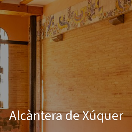
Alcàntera de Xúquer