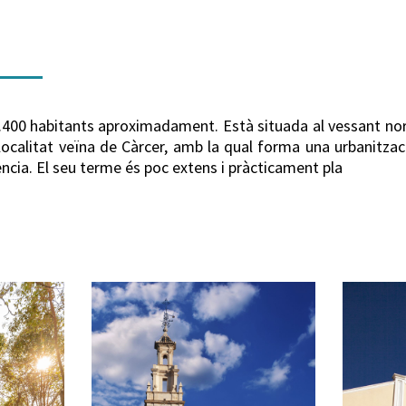
.400 habitants aproximadament. Està situada al vessant nord
la localitat veïna de Càrcer, amb la qual forma una urbanit
ència. El seu terme és poc extens i pràcticament pla