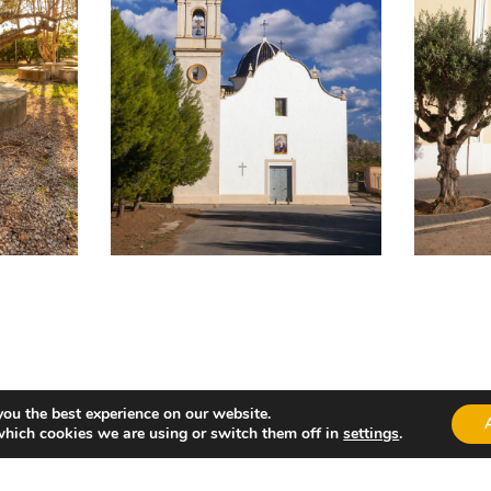
you the best experience on our website.
ls arrossos, com ara l’arròs amb fesols i naps, l’arròs ca
which cookies we are using or switch them off in
settings
.