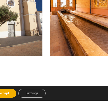
Accept
Settings
ldós, i també el dolç conegut com arnadí,