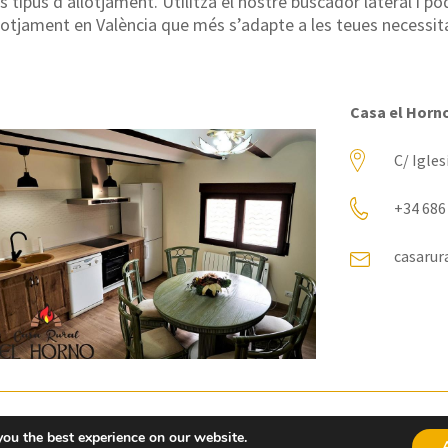
s tipus d’allotjament. Utilitza el nostre buscador lateral i p
llotjament en València que més s’adapte a les teues necessit
Casa el Horn
C/ Igles
+34 686
casaru
Casa Antiga
you the best experience on our website.