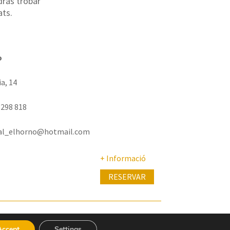
odràs trobar
ats.
o
ia, 14
 298 818
ral_elhorno@hotmail.com
+ Informació
RESERVAR
Accept
Settings