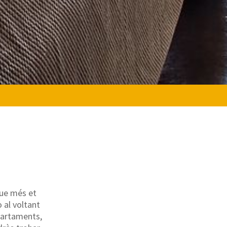
que més et
 al voltant
apartaments,