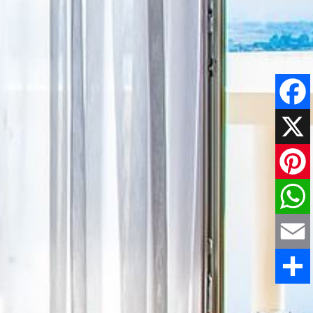
Faceboo
X
Pinteres
WhatsAp
Email
Share