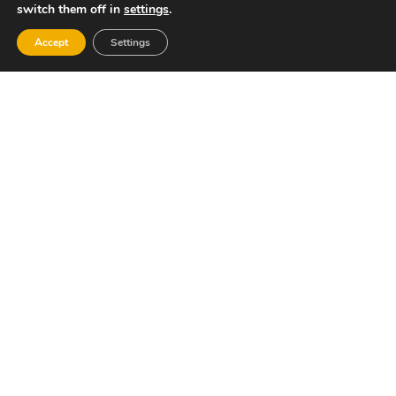
de
switch them off in
settings
.
Hidraulico
Trénor
Accept
Settings
Tourist Info Valencia Diputación
C/ Poeta Querol s/n (Bajos Teatro Principal)
Tel: 969514907
Email: dipuvalencia@touristinfo.net
Web: www.valenciaterraimar.org
Horario:
Dilluns a Divendres: De 9.30 a 19:00hs