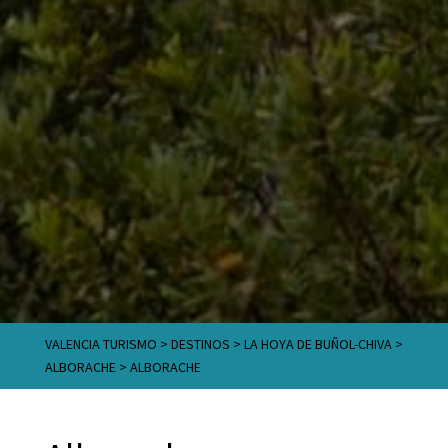
VALENCIA TURISMO
>
DESTINOS
>
LA HOYA DE BUÑOL-CHIVA
>
ALBORACHE
>
ALBORACHE