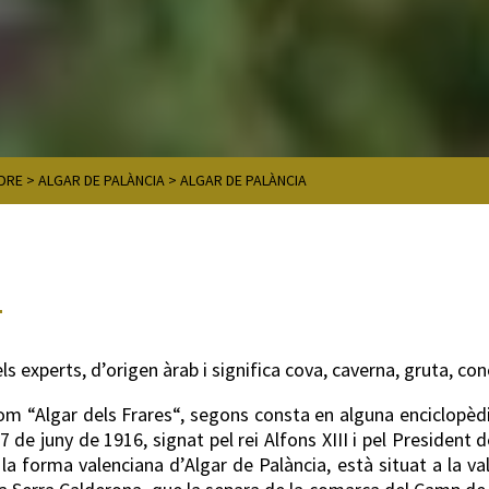
DRE
>
ALGAR DE PALÀNCIA
>
ALGAR DE PALÀNCIA
ls experts, d’origen àrab i significa cova, caverna, gruta, co
m “Algar dels Frares“, segons consta en alguna enciclopèdi
 de juny de 1916, signat pel rei Alfons XIII i pel President 
 forma valenciana d’Algar de Palància, està situat a la vall 