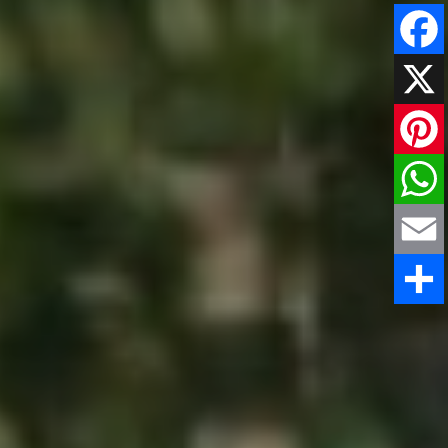
Faceboo
X
Pinteres
WhatsAp
Email
Share