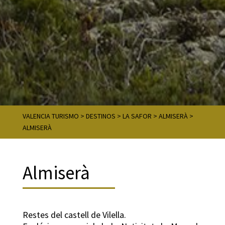
VALENCIA TURISMO
>
DESTINOS
>
LA SAFOR
>
ALMISERÀ
>
ALMISERÀ
Almiserà
Restes del castell de Vilella.