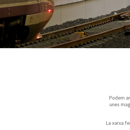
Podem arr
unes magn
La xarxa f