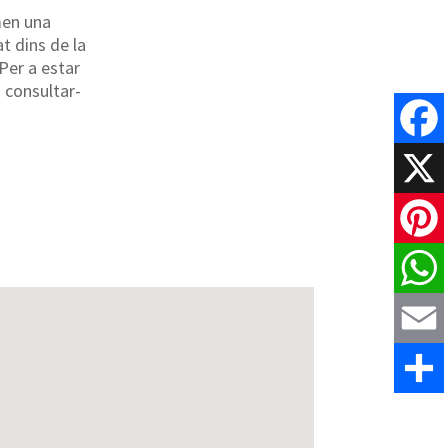
men una
t dins de la
 Per a estar
s consultar-
Faceboo
X
Pinteres
WhatsAp
Email
Share