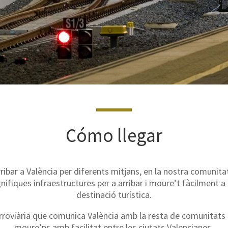
Cómo llegar
ibar a València per diferents mitjans, en la nostra comunita
ifiques infraestructures per a arribar i moure’t fàcilment a
destinació turística.
erroviària que comunica València amb la resta de comunitats
moure’ns amb facilitat entre les ciutats Valencianes.