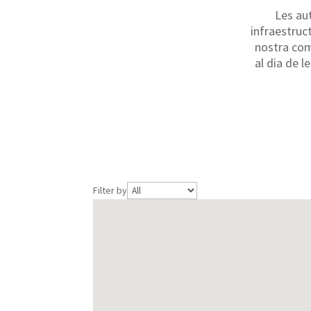
Les au
infraestruc
nostra comu
al dia de l
Filter by