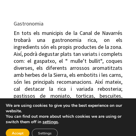
Gastronomia
En tots els municipis de la Canal de Navarrés
trobarà una gastronomia rica, on els
ingredients són els propis productes de la zona.
Així, podrà degustar plats tan variats i complets
com: el gaspatxo, el “ mulle’t bullit“, coques
diverses, els diferents arrossos aromatitzats
amb herbes de la Sierra, els embotits i les carns,
són les principals recomanacions. Així mateix,
cal destacar la rica i variada rebosteria;
pastissos de moniato, torticas, bescuites,
hogasas, rolletes d’anís, així com la tradicional
We are using cookies to give you the best experience on our
mona de pasqua,… L’artesania de l’espart és
website.
comú en la majoria dels municipis d’esta
You can find out more about which cookies we are using or
switch them off in
settings
.
comarca de l’interior. Igualment són molt
apreciats els formatges frescos artesanals de
Accept
Settings