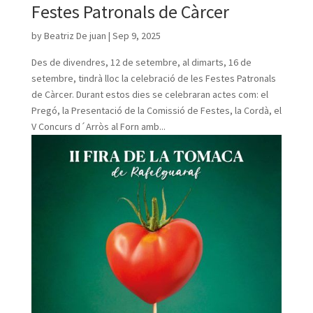
Festes Patronals de Càrcer
by
Beatriz De juan
|
Sep 9, 2025
Des de divendres, 12 de setembre, al dimarts, 16 de
setembre, tindrà lloc la celebració de les Festes Patronals
de Càrcer. Durant estos dies se celebraran actes com: el
Pregó, la Presentació de la Comissió de Festes, la Cordà, el
V Concurs d´Arròs al Forn amb...