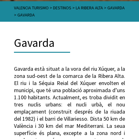
VALENCIA TURISMO
>
DESTINOS
>
LA RIBERA ALTA
>
GAVARDA
>
GAVARDA
Gavarda
Gavarda està situat a la vora del riu Xúquer, a la
zona sud-oest de la comarca de la Ribera Alta.
El riu i la Séquia Reial del Xúquer envolten el
municipi, que té una població aproximada d’uns
1.100 habitants. Actualment, es troba dividit en
tres nuclis urbans: el nucli urbà, el nou
emplaçament (construït després de la riuada
del 1982) i el barri de Villariesso. Dista 50 km de
València i 30 km del mar Mediterrani. La seua
superfície és plana, excepte a la zona nord i