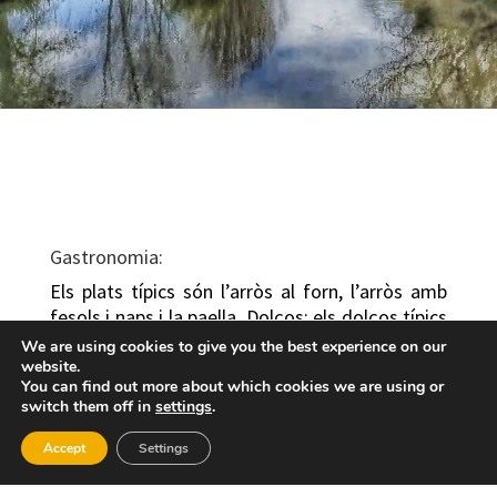
Gastronomia:
Els plats típics són l’arròs al forn, l’arròs amb
fesols i naps i la paella. Dolços: els dolços típics
són l’arnadí a Pasqua, els pastissos de moniato
We are using cookies to give you the best experience on our
per Nadal, i a les festes del poble són típiques
website.
You can find out more about which cookies we are using or
les pastes de cacauets i les coques cristines.
switch them off in
settings
.
Interés turístic:
Accept
Settings
L’església parroquial (1870) dedicada a Sant
Joan Baptista i Sant Antoni Abat. La bateria són