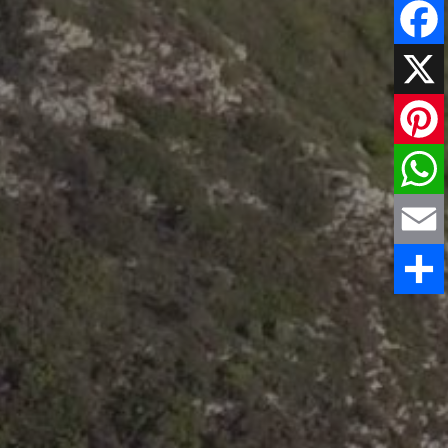
Faceboo
X
Pinteres
WhatsAp
Email
Share