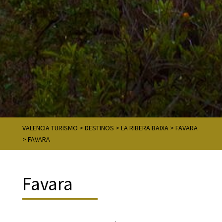
VALENCIA TURISMO
>
DESTINOS
>
LA RIBERA BAIXA
>
FAVARA
>
FAVARA
Favara