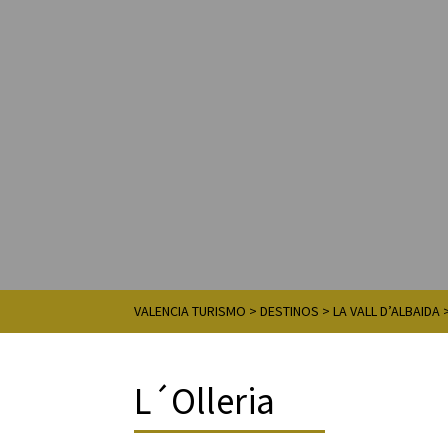
VALENCIA TURISMO
>
DESTINOS
>
LA VALL D’ALBAIDA
L´Olleria