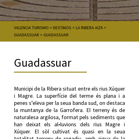
VALENCIA TURISMO
>
DESTINOS
>
LA RIBERA ALTA
>
GUADASSUAR
>
GUADASSUAR
Guadassuar
Municipi de la Ribera situat entre els rius Xúquer
i Magre. La superfície del terme és plana i a
penes s’eleva per la seua banda sud, on destaca
la muntanya de la Garrofera. El terreny és de
naturalesa argilosa, format pels sediments que
han deixat els al•luvions dels rius Magre i
Xúquer. El sòl cultivat és quasi en la seua
totalitat terreny de regadiu, amb aigua de la