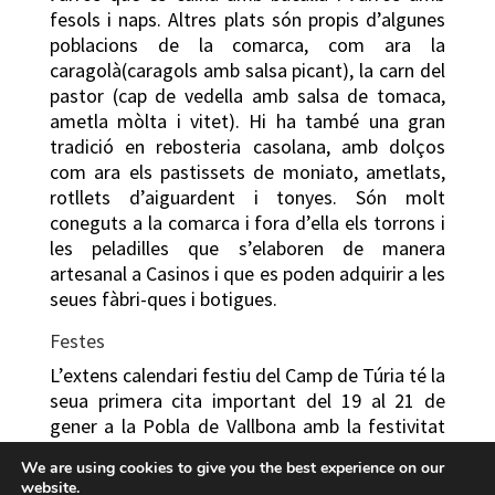
fesols i naps. Altres plats són propis d’algunes
poblacions de la comarca, com ara la
caragolà(caragols amb salsa picant), la carn del
pastor (cap de vedella amb salsa de tomaca,
ametla mòlta i vitet). Hi ha també una gran
tradició en rebosteria casolana, amb dolços
com ara els pastissets de moniato, ametlats,
rotllets d’aiguardent i tonyes. Són molt
coneguts a la comarca i fora d’ella els torrons i
les peladilles que s’elaboren de manera
artesanal a Casinos i que es poden adquirir a les
seues fàbri-ques i botigues.
Festes
L’extens calendari festiu del Camp de Túria té la
seua primera cita important del 19 al 21 de
gener a la Pobla de Vallbona amb la festivitat
de sant Sebastià, tradi-cional advocat hivernal
We are using cookies to give you the best experience on our
contra les pestes.Sant Sebastià, guarda’ns de
website.