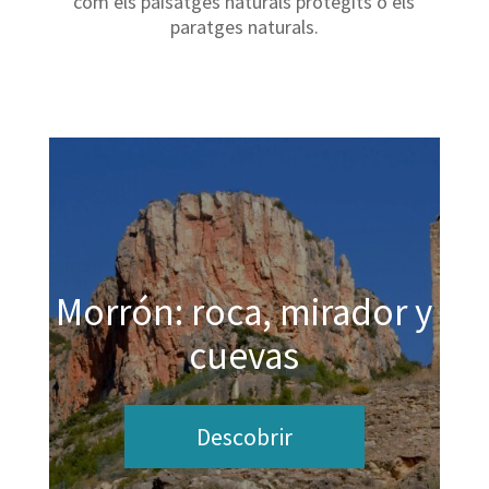
com els paisatges naturals protegits o els
paratges naturals.
Morrón: roca, mirador y
cuevas
Descobrir