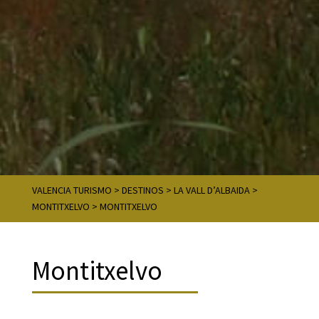
VALENCIA TURISMO
>
DESTINOS
>
LA VALL D’ALBAIDA
>
MONTITXELVO
>
MONTITXELVO
Montitxelvo