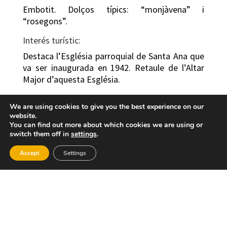
Embotit. Dolços típics: “monjàvena” i
“rosegons”.
Interés turístic:
Destaca l’Església parroquial de Santa Ana que
va ser inaugurada en 1942. Retaule de l’Altar
Major d’aquesta Església.
La Font del Vaig moldre.
We are using cookies to give you the best experience on our
website.
Paisatges Naturals com a Penyes Alba de 664
You can find out more about which cookies we are using or
mts. d’altitud.
switch them off in
settings
.
Nucli urbà
Accept
Settings
Encara conserva la trama antiga medieval.
Destaca el Carrer de Dalt, com a centre de
poder de l’antiga població. En ell es troba
l’església de Santa Ana i les restes de l’antic
castell – palau. També són elements d’interès
els retaules ceràmics, la Font de Baix, la plaça