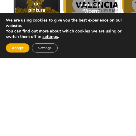
de
municipal
pintura
“Vicent
Antonio
Casanova”
We are using cookies to give you the best experience on our
Ferri
website.
You can find out more about which cookies we are using or
switch them off in
settings
.
Accept
Settings
Iglesia
Museu
Parroquial
Arqueològic
Municipal
Vicent
Casanova