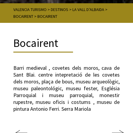
VALENCIA TURISMO
>
DESTINOS
>
LA VALL D’ALBAIDA
>
BOCAIRENT
>
BOCAIRENT
Bocairent
Barri medieval , covetes dels moros, cava de
Sant Blai. centre intepretació de les covetes
dels moros, plaça de bous, museu arqueològic,
museu paleontológic, museu fester, Església
Parroquial i museu parroquial, monestir
rupestre, museu oficis i costums , museu de
pintura Antonio Ferri. Serra Mariola