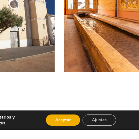
zados y
Aceptar
Ajustes
 caldoso, así como el dulce conocido como
tes
.