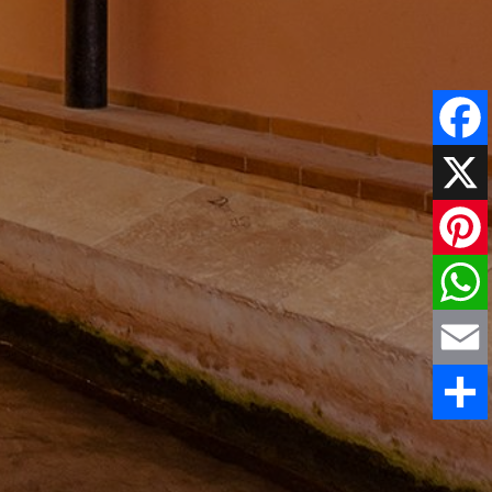
Faceboo
X
Pinteres
WhatsAp
Email
Comparti