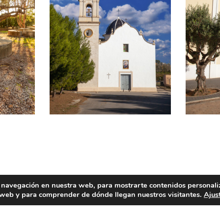
 navegación en nuestra web, para mostrarte contenidos personali
 por sus arroces, como el «arròs amb fesols i naps» arroz
a web y para comprender de dónde llegan nuestros visitantes.
Ajus