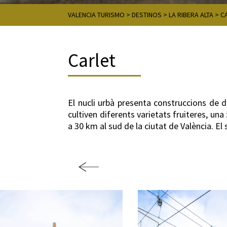
VALENCIA TURISMO
>
DESTINOS
>
LA RIBERA ALTA
>
C
Carlet
El nucli urbà presenta construccions de di
cultiven diferents varietats fruiteres, una
a 30 km al sud de la ciutat de València. El