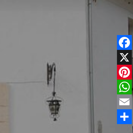
Faceboo
X
Pinteres
WhatsAp
Email
Share