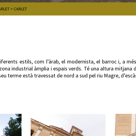
ARLET
>
CARLET
ferents estils, com l’àrab, el modernista, el barroc i, a mé
 zona industrial àmplia i espais verds. Té una altura mitjana d
 seu terme està travessat de nord a sud pel riu Magre, d’escà