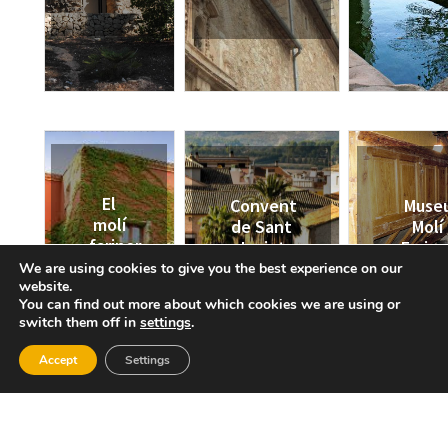
El
Convent
Muse
molí
de Sant
Molí
fariner
Jacint
Farine
d’Agul
We are using cookies to give you the best experience on our
website.
You can find out more about which cookies we are using or
switch them off in
settings
.
Accept
Settings
¿Que hacer en Agullent?