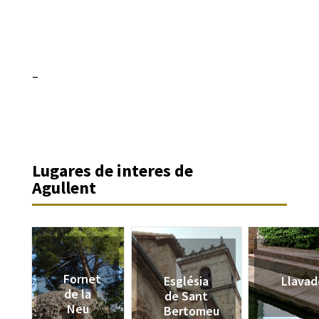
–
Lugares de interes de
Agullent
Fornet
Església
Llavad
de la
de Sant
Neu
Bertomeu