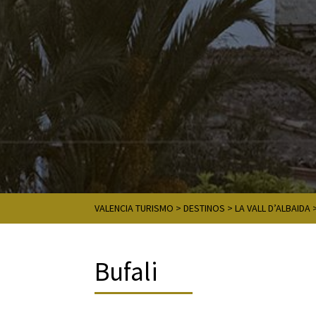
VALENCIA TURISMO
>
DESTINOS
>
LA VALL D’ALBAIDA
Bufali