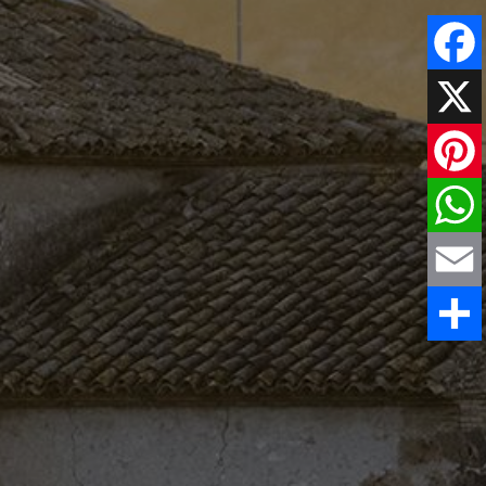
Faceboo
X
Pinteres
WhatsAp
Email
Share