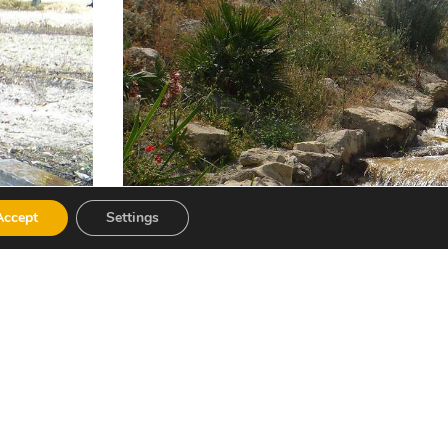
Accept
Settings
it artesanal de la població (llonganisses i
i mandonguilles de carn, són els plats que