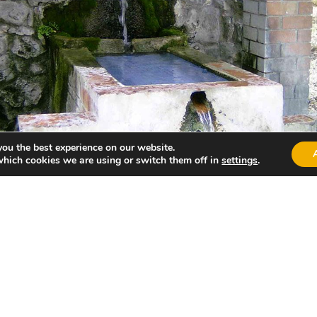
you the best experience on our website.
which cookies we are using or switch them off in
settings
.
e ací es prepara amb tomaca crua, així com el rostit d’embot
laborada amb arròs, pollastre, vedella, verdures, cigrons 