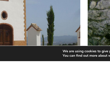
We are using cookies to give 
You can find out more about 
Gastronomia:
Destaca el plat conegut com “pericana”, qu
botifarres); l’arròs al forn i una olla e