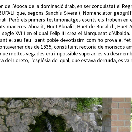
 de l’època de la dominació àrab, en ser conquistat el Reg
BUFALI que, segons Sanchís Sivera (“Nomenclátor geogràfic
hali. Però els primers testimoniatges escrits els trobem en e
ents maneres: Aboalit, Huet Aboalit, Huet de Bocalich, Huet A
segle XVIII en el qual Felip III crea el Marquesat d’Albaida
agant el seu feu i sent poble devotíssim com ho prova el f
Montaverner des de 1535, constituint rectoría de moriscos amb
da, que moltes vegades era impossible superar, es va desmembr
del Loreto, l’església del qual, que estava derruïda, es va r