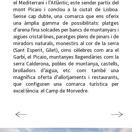
el Mediterrani i l’Atlàntic; este sender partix del
mont Picaio i conclou a la ciutat de Lisboa.
Sense cap dubte, una comarca que ens oferix
una àmplia gamma de possibilitats: platges
d’arena fina solcades per bancs de muntanyars i
aigües cristal·lines, paratges plens de pinars i de
miradors naturals, monestirs al cor de la serra
(Sant Esperit, Gilet), cims cèlebres com ara el
Garbí, el Picaio, muntanyes llegendàries com la
serra Calderona, pobles de muntanya, castells,
brolladors d’aigua, etc. com també una
magnífica oferta d’allotjaments i restaurants,
que configuren una comarca turística per
excel·lència: el Camp de Morvedre.