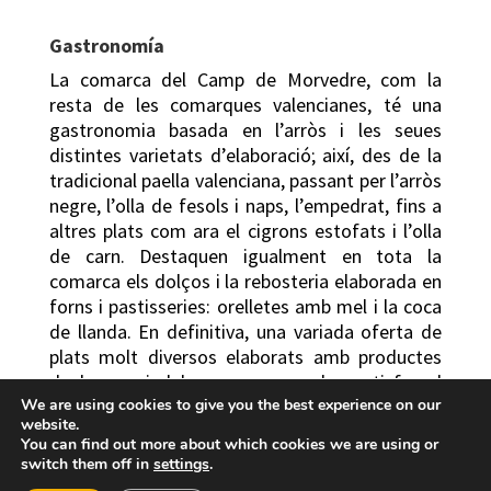
Gastronomía
La comarca del Camp de Morvedre, com la
resta de les comarques valencianes, té una
gastronomia basada en l’arròs i les seues
distintes varietats d’elaboració; així, des de la
tradicional paella valenciana, passant per l’arròs
negre, l’olla de fesols i naps, l’empedrat, fins a
altres plats com ara el cigrons estofats i l’olla
de carn. Destaquen igualment en tota la
comarca els dolços i la rebosteria elaborada en
forns i pastisseries: orelletes amb mel i la coca
de llanda. En definitiva, una variada oferta de
plats molt diversos elaborats amb productes
de la mar i del camp, que poden satisfer el
We are using cookies to give you the best experience on our
paladar més exigent.
website.
You can find out more about which cookies we are using or
Festes
switch them off in
settings
.
Ens trobem sens dubte en una comarca que