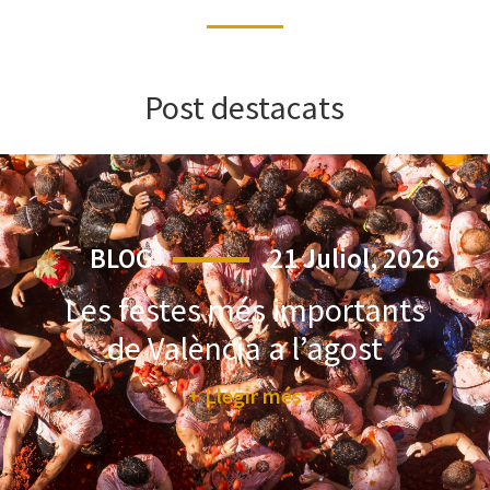
Post destacats
BLOG
21 Juliol, 2026
Les festes més importants
de València a l’agost
+ Llegir més