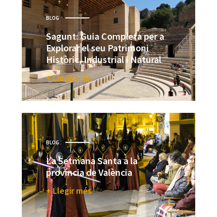
BLOG
Sagunt: Guia Completa per a
Explorar el seu Patrimoni
Històric, Industrial i Natural
+ Llegir més
BLOG
La Setmana Santa a la
província de València
+ Llegir més