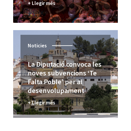
+ Llegir més
Noticies
La Diputació convoca les
noves subvencions ‘Te
Falta Poble’ per al
desenvolupament
turístic de localitats amb
+ Llegir més
menys de 15.000
habitants