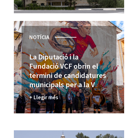
menys de 15.000
habitants
NOTÍCIA
La Diputació i la
Fundació VCF obrin el
termini de candidatures
municipals per a la V
Ruta d’Art Urbà del
+ Llegir més
Valencia CF