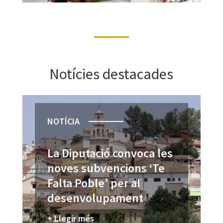
Notícies destacades
NOTÍCIA
La Diputació convoca les
noves subvencions ‘Te
Falta Poble’ per al
desenvolupament
turístic de localitats amb
+ Llegir més