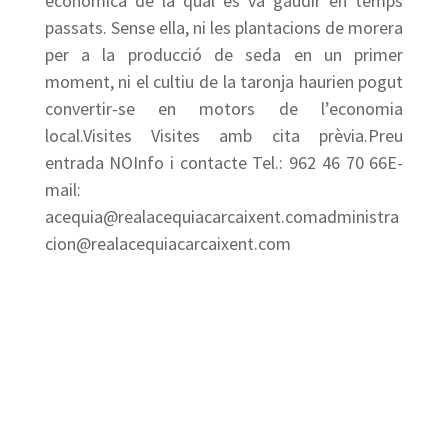
econòmica de la qual es va gaudir en temps
passats. Sense ella, ni les plantacions de morera
per a la producció de seda en un primer
moment, ni el cultiu de la taronja haurien pogut
convertir-se en motors de l’economia
local.Visites Visites amb cita prèvia.Preu
entrada NOInfo i contacte Tel.: 962 46 70 66E-
mail:
acequia@realacequiacarcaixent.comadministra
cion@realacequiacarcaixent.com