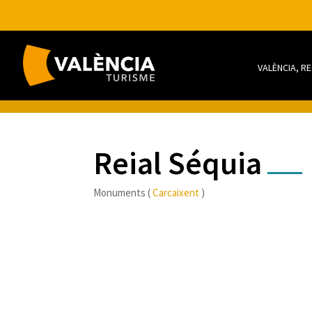
VALÈNCIA, R
Reial Séquia
Monuments (
Carcaixent
)