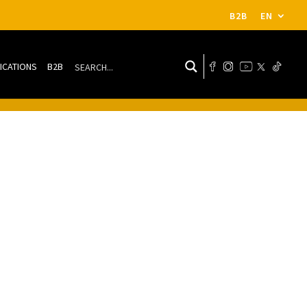
B2B
EN
ICATIONS
B2B