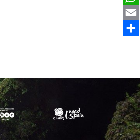
WhatsAp
Email
Share