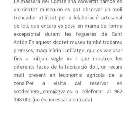
LAlmàssera del Comte sha convertit també en
un xicotet museu on es pot observar un molí
trencador utilitzat per a lelaboració artesanal
de loli, que encara es posa en marxa de forma
excepcional durant les fogueres de Sant
Antón.En aquest xicotet museu també trobareu
premses, maquinària i utillatge, que es van usar
fins a mitjan segle xx i que mostren les
diferents fases de la fabricació doli, un recurs
molt present en leconomia agrícola de la
zona.Per a visita cal reservar en
sotdechera_com@gva.es o telefonar al 962
348 001 (no és necessària entrada)