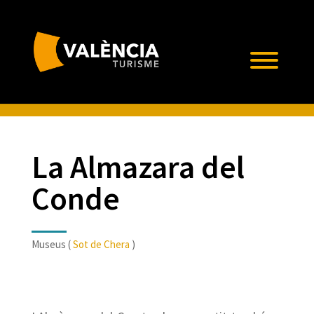
La Almazara del
Conde
Museus (
Sot de Chera
)