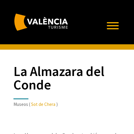
La Almazara del
Conde
Museos (
Sot de Chera
)