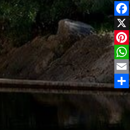
Faceboo
X
Pinteres
WhatsAp
Email
Comparti