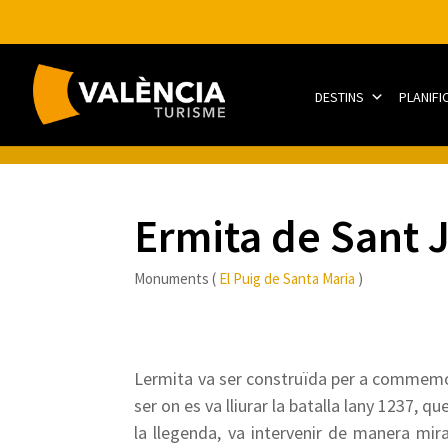
DESTINS
PLANIFI
Ermita de Sant 
Monuments (
El Puig de Santa Maria
)
Lermita va ser construïda per a commemorar
ser on es va lliurar la batalla lany 1237, 
la llegenda, va intervenir de manera mira