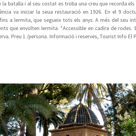
 la batalla i al seu costat es troba una creu que recorda el
ència va iniciar la seua restauració en 1926. En el 9 do
fins a lermita, que segueix tots els anys. A més del seu inte
ts que envolten lermita. *Accessible en cadira de rodes. Es
va. Preu 1 /persona. Informació i reserves, Tourist Info El 