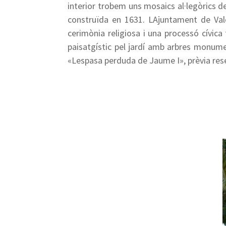
interior trobem uns mosaics al·legòrics de
construïda en 1631. LAjuntament de Val
cerimònia religiosa i una processó cívica 
paisatgístic pel jardí amb arbres monumen
«Lespasa perduda de Jaume I», prèvia reser