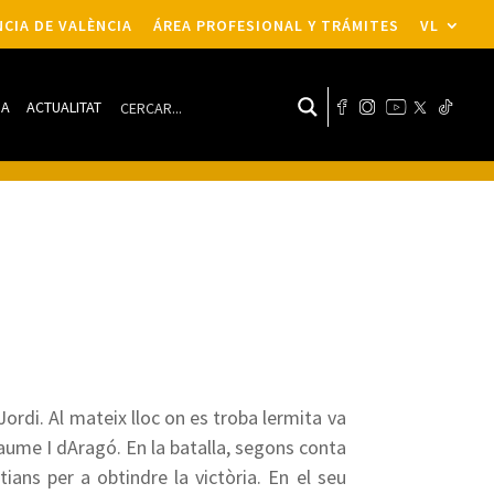
CIA DE VALÈNCIA
ÁREA PROFESIONAL Y TRÁMITES
VL
DA
ACTUALITAT
ordi. Al mateix lloc on es troba lermita va
 Jaume I dAragó. En la batalla, segons conta
ians per a obtindre la victòria. En el seu