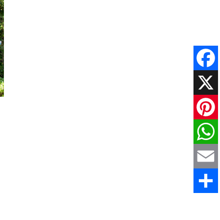
Faceboo
X
Pinteres
WhatsAp
Email
Share