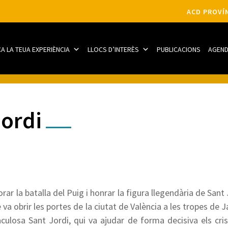
ACD PROVÍN
CA LA TEUA EXPERIÈNCIA
LLOCS D’INTERÈS
PUBLICACIONS
AGEN
Jordi
 la batalla del Puig i honrar la figura llegendària de Sant J
que va obrir les portes de la ciutat de València a les tropes de
culosa Sant Jordi, qui va ajudar de forma decisiva els crist