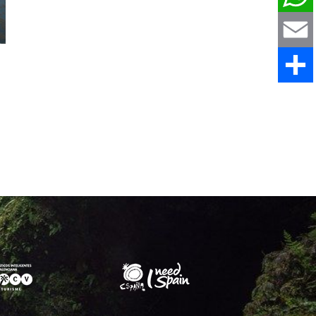
WhatsAp
Email
Share