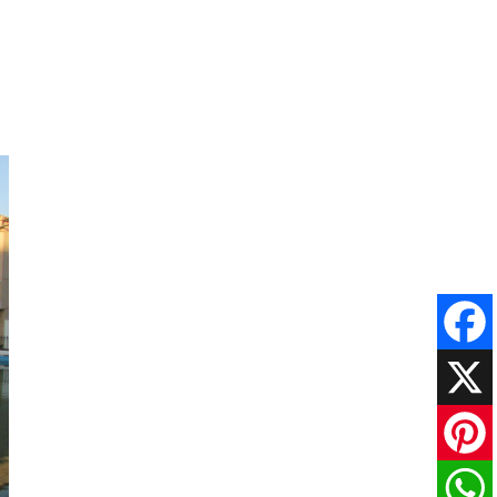
Faceboo
X
Pinteres