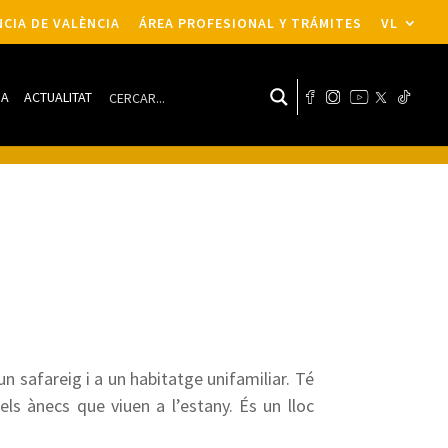
CIA DE VALÈNCIA
ÁREA PROFESIONAL Y TRÁMITES
VL
DA
ACTUALITAT
 safareig i a un habitatge unifamiliar. Té
els ànecs que viuen a l’estany. És un lloc