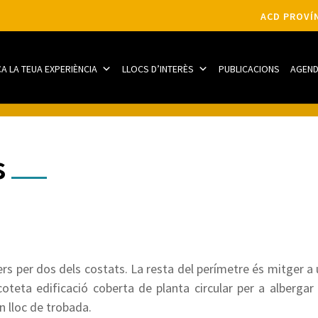
ACD PROVÍN
CA LA TEUA EXPERIÈNCIA
LLOCS D’INTERÈS
PUBLICACIONS
AGEN
s
s per dos dels costats. La resta del perímetre és mitger a un
coteta edificació coberta de planta circular per a albergar 
n lloc de trobada.