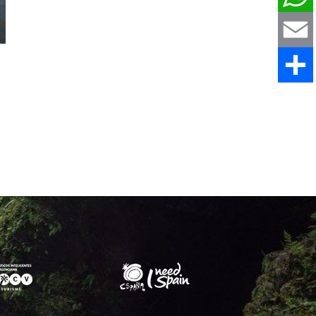
WhatsAp
Email
Comparti