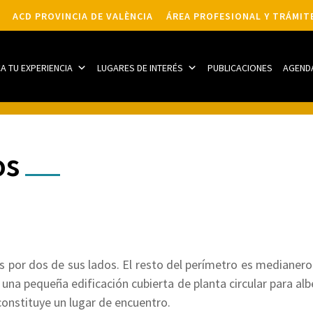
ACD PROVINCIA DE VALÈNCIA
ÁREA PROFESIONAL Y TRÁMIT
CA TU EXPERIENCIA
LUGARES DE INTERÉS
PUBLICACIONES
AGEND
os
 por dos de sus lados. El resto del perímetro es medianero a
una pequeña edificación cubierta de planta circular para alb
constituye un lugar de encuentro.