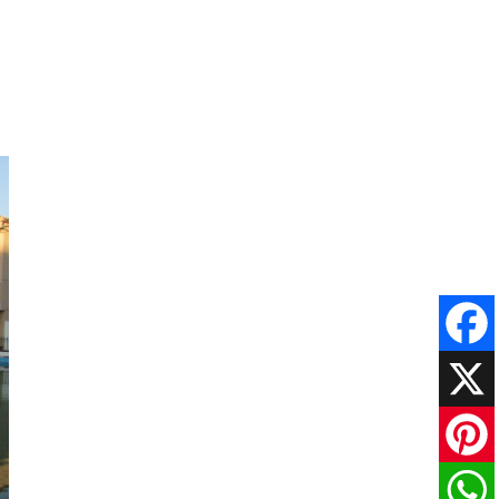
Faceboo
X
Pinteres