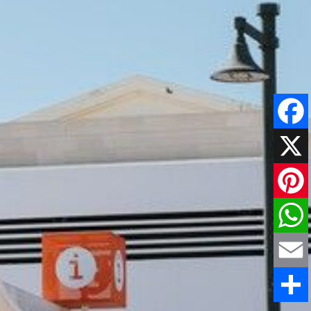
Faceboo
X
Pinteres
WhatsAp
Email