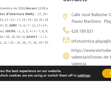
etembre de 2026
Horari:
10.00 a
tes d'obertura
MARÇ
• 27, 28 i
Calle José Ballester 
 10, 11 i 12 • 17, 18 i 19 • 24, 25 i 26
Paseo Marítimo · Pla
 30 i 31
JUNY
• 5, 6 i 7 • 12, 13 i 14 •
628 789 837
juny
JULIOL
• 1, 2, 3, 4 i 5 • 7, 8, 9,
 26 • 28, 29, 30 i 31
AGOST
• 1 i 2 •
infoturistica-playa@v
21, 22 i 23 • 25, 26, 27, 28, 29 i 30
https://www.visitvale
valencia/oficinas-de-
valencia
you the best experience on our website.
which cookies we are using or switch them off in
settings
.