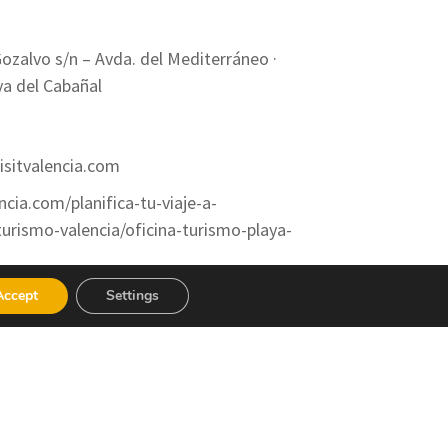
Gozalvo s/n – Avda. del Mediterráneo ·
ya del Cabañal
isitvalencia.com
ncia.com/planifica-tu-viaje-a-
turismo-valencia/oficina-turismo-playa-
Accept
Settings