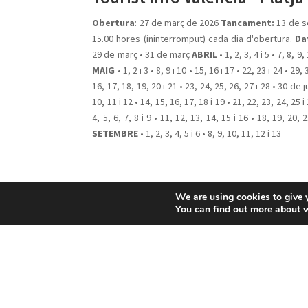
Obertura
: 27 de març de 2026
Tancament:
13 de s
15.00 hores (ininterromput) cada dia d'obertura.
Da
29 de març • 31 de març
ABRIL
• 1, 2, 3, 4 i 5 • 7, 8, 9,
MAIG
• 1, 2 i 3 • 8, 9 i 10 • 15, 16 i 17 • 22, 23 i 24 • 29,
16, 17, 18, 19, 20 i 21 • 23, 24, 25, 26, 27 i 28 • 30 de 
10, 11 i 12 • 14, 15, 16, 17, 18 i 19 • 21, 22, 23, 24, 25 i
4, 5, 6, 7, 8 i 9 • 11, 12, 13, 14, 15 i 16 • 18, 19, 20, 
SETEMBRE
• 1, 2, 3, 4, 5 i 6 • 8, 9, 10, 11, 12 i 13
We are using cookies to give 
You can find out more about 