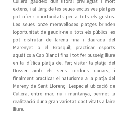
Cullera gaudeix dun litoral privilegiat i molt
extens, i al llarg de les seues exclusives platges
pot oferir oportunitats per a tots els gustos.
Les seues onze meravelloses platges brinden
loportunitat de gaudir-ne a tots els públics: es
pot disfrutar de larena fina i daurada del
Marenyet o el Brosquil; practicar esports
aquàtics a Cap Blanc i fins i tot fer busseig lliure
en la idíl·lica platja del Far; visitar la platja del
Dosser amb els seus cordons dunars; i
finalment practicar el naturisme a la platja del
Mareny de Sant Llorenç. Lespecial ubicació de
Cullera, entre mar, riu i muntanya, permet la
realització duna gran varietat dactivitats a laire
lliure.