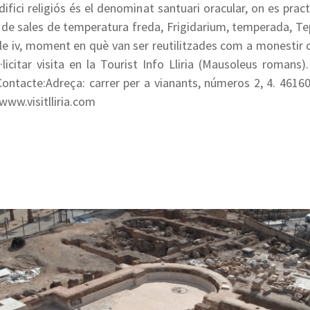
fici religiós és el denominat santuari oracular, on es practi
sa de sales de temperatura freda, Frigidarium, temperada, Te
e iv, moment en què van ser reutilitzades com a monestir c
icitar visita en la Tourist Info Lliria (Mausoleus romans).
Contacte:Adreça: carrer per a vianants, números 2, 4. 46160
 www.visitlliria.com