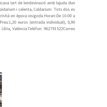
cava lart de lendevinació amb lajuda dun
pidarium i calenta, Caldarium. Tots dos es
ristià en època visigoda.Horari:De 10.00 a
Preu:1,20 euros (entrada individual), 0,90
 Llíria, València.Telèfon: 962791522Correu