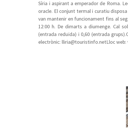
Síria i aspirant a emperador de Roma. Ledi
oracle. El conjunt termal i curatiu dispo
van mantenir en funcionament fins al segl
12:00 h. De dimarts a diumenge. Cal sol·l
(entrada reduïda) i 0,60 (entrada grups).
electrònic: lliria@touristinfo.netLloc web: