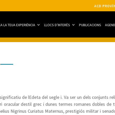
ACD PROVÍN
CA LA TEUA EXPERIÈNCIA
LLOCS D’INTERÈS
PUBLICACIONS
AGEN
ignificatiu de lEdeta del segle i. Va ser un dels conjunts r
i oracular destil grec i dunes termes romanes dobles de 
ius Nigrinus Curiatus Maternus, prestigiós militar i senad