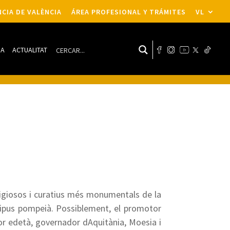
CIA DE VALÈNCIA
ÁREA PROFESIONAL Y TRÁMITES
VL
DA
ACTUALITAT
eligiosos i curatius més monumentals de la
tipus pompeià. Possiblement, el promotor
or edetà, governador dAquitània, Moesia i