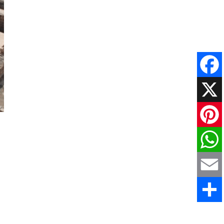
Faceboo
X
Pinteres
WhatsAp
Email
Share