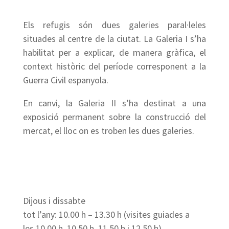
Els refugis són dues galeries paral·leles
situades al centre de la ciutat. La Galeria I s’ha
habilitat per a explicar, de manera gràfica, el
context històric del període corresponent a la
Guerra Civil espanyola.
En canvi, la Galeria II s’ha destinat a una
exposició permanent sobre la construcció del
mercat, el lloc on es troben les dues galeries.
Dijous i dissabte
tot l’any: 10.00 h – 13.30 h (visites guiades a
les 10.00 h, 10.50 h, 11.50 h i 12.50 h)