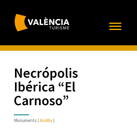
Necrópolis
Ibérica “El
Carnoso”
Monuments (
Andilla
)