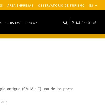
ES
ÁREA EMPRESAS
OBSERVATORIO DE TURISMO
ES
A
ACTUALIDAD
gía antigua (S.V-IV a.C) una de las pocas
es )