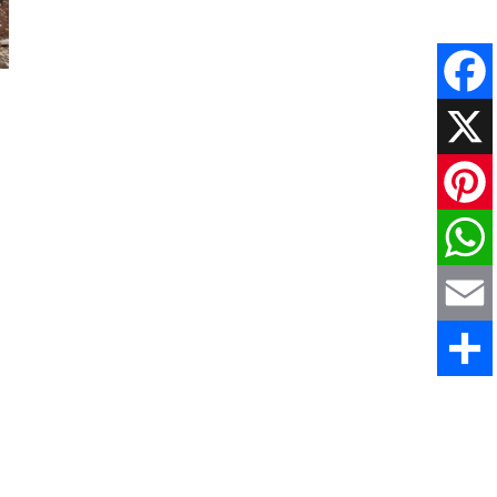
Faceboo
X
Pinteres
WhatsAp
Email
Comparti