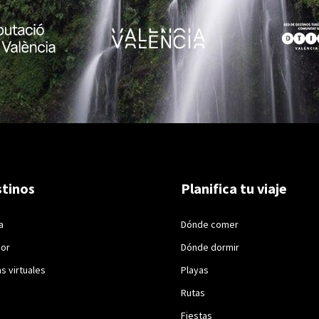
tinos
Planifica tu viaje
a
Dónde comer
ior
Dónde dormir
as virtuales
Playas
Rutas
Fiestas