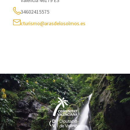
València 46179 ES
34602415575
cturismo@arasdelosolmos.es