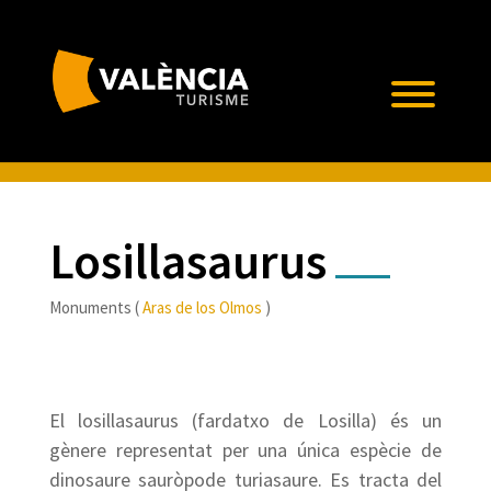
Losillasaurus
Monuments (
Aras de los Olmos
)
El losillasaurus (fardatxo de Losilla) és un
gènere representat per una única espècie de
dinosaure sauròpode turiasaure. Es tracta del