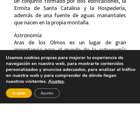
un conjunto formado por dos edificaciones, la
Ermita de Santa Catalina y la Hospedería,
además de una fuente de aguas manantiales
que nacen en la propia montaña.
Astronomía
Aras de los Olmos es un lugar de gran
importancia para el mundo de la astronomía
gracias a la calidad de su cielo, uno de los más
Usamos cookies propias para mejorar tu experiencia de
limpios de España, y libre de contaminaciones
navegación en nuestra web, para mostrarte contenidos
personalizados y anuncios adecuados, para analizar el tráfico
lumínicas. Este hecho hizo que la Asociación
en nuestra web y para comprender de dónde llegan
Valenciana de Astronomía, conjuntamente con
nuestros visitantes.
Ajustes
.
el Observatorio Astronómico de la Universidad
de Valencia decidieran instalar en la Muela de
Aceptar
Ajustes
Santa Catalina el Centro Astronómico del Alto
Turia (CAAT), convirtiendo a Aras de los Olmos
en un importante lugar de encuentro de
aficionados e incluso profesionales de la
Astronomía. Para más información: Tel.
962102001 (Ayuntamiento de Aras de los