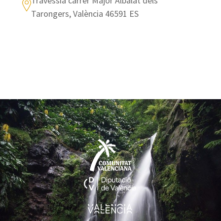
Travessia carrer Major Albalat dels
Tarongers, València 46591 ES