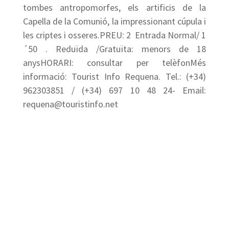
tombes antropomorfes, els artificis de la
Capella de la Comunió, la impressionant cúpula i
les criptes i osseres.PREU: 2  Entrada Normal/ 1
´50 . Reduïda /Gratuïta: menors de 18
anysHORARI: consultar per telèfonMés
informació: Tourist Info Requena. Tel.: (+34)
962303851 / (+34) 697 10 48 24- Email:
requena@touristinfo.net