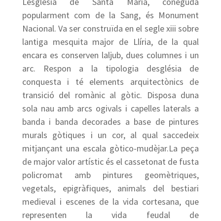
Lesglésia de Santa Maria, coneguda
popularment com de la Sang, és Monument
Nacional. Va ser construïda en el segle xiii sobre
lantiga mesquita major de Llíria, de la qual
encara es conserven laljub, dues columnes i un
arc. Respon a la tipologia desglésia de
conquesta i té elements arquitectònics de
transició del romànic al gòtic. Disposa duna
sola nau amb arcs ogivals i capelles laterals a
banda i banda decorades a base de pintures
murals gòtiques i un cor, al qual saccedeix
mitjançant una escala gòtico-mudèjar.La peça
de major valor artístic és el cassetonat de fusta
policromat amb pintures geomètriques,
vegetals, epigràfiques, animals del bestiari
medieval i escenes de la vida cortesana, que
representen la vida feudal de