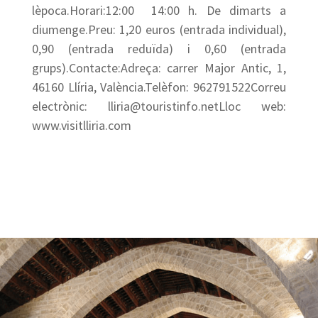
lèpoca.Horari:12:00  14:00 h. De dimarts a
diumenge.Preu: 1,20 euros (entrada individual),
0,90 (entrada reduïda) i 0,60 (entrada
grups).Contacte:Adreça: carrer Major Antic, 1,
46160 Llíria, València.Telèfon: 962791522Correu
electrònic: lliria@touristinfo.netLloc web:
www.visitlliria.com