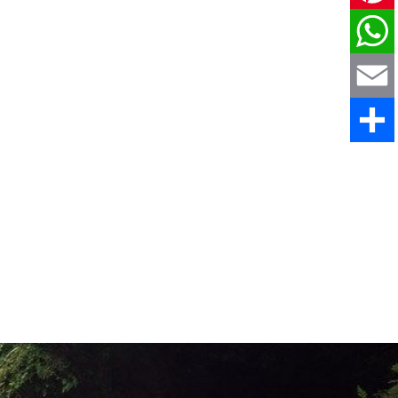
Pinteres
WhatsAp
Email
Share