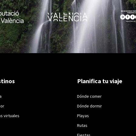
tinos
Planifica tu viaje
a
Dónde comer
ior
Dónde dormir
as virtuales
Playas
Rutas
Fiestas