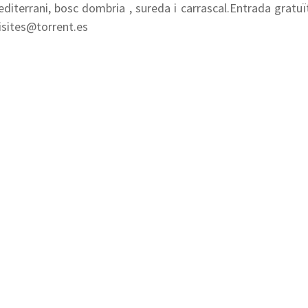
iterrani, bosc dombria , sureda i carrascal.Entrada gratuït
visites@torrent.es