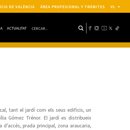
CIA DE VALÈNCIA
ÁREA PROFESIONAL Y TRÁMITES
VL
DA
ACTUALITAT
l, tant el jardí com els seus edificis, un
lia Gómez Trénor. El jardí es distribueix
d’accés, prada principal, zona araucaria,