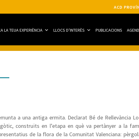
ACD PROVÍN
CA LA TEUA EXPERIÈNCIA
LLOCS D’INTERÈS
PUBLICACIONS
AGEN
 remunta a una antiga ermita. Declarat Bé de Rellevància Loca
ogòtic, construïts en l’etapa en què va pertànyer a la famí
esentatius de la flora de la Comunitat Valenciana: pèrgola 