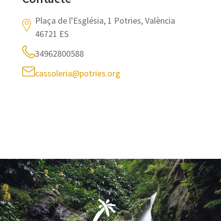
Plaça de l'Església, 1 Potries, València
46721 ES
34962800588
cassoleria@potries.org