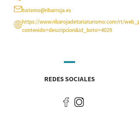
turismo@ribarroja.es
https://www.ribarojadeturiaturismo.com/rt/web_
contenido=descripcion&id_boto=4029
REDES SOCIALES