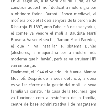
En el segle XV, a la vora del riu Túria, es va
construir aquest molí dedicat a moldre gra per
a obtindre farina. Durant l’època medieval, el
molí era propietat dels senyors de la baronia de
Riba-roja. El 1897, amb l’abolició dels senyorius,
el comte va vendre el molí a Bautista Martí
Broseta. Va ser el seu fill, Ramón Martí Paredes,
el que hi va instal·lar el sistema Buhler
(aleshores, la maquinària per a moldre més
moderna que hi havia), però es va arruïnar i li’l
van embargar.
Finalment, el 1944 el va adquirir Manuel Alamar
Mocholí. Després de la seua defunció, la dona
es va fer càrrec de la gestió del molí. La seua
família va construir la Casa de la Molinera, que
va funcionar com a residència de la família,
centre de base administrativa i de magatzem