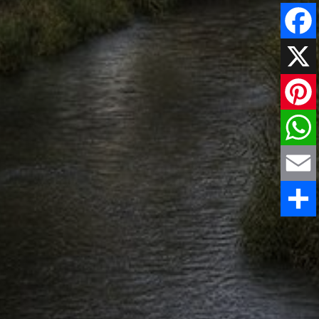
Faceboo
X
Pinteres
WhatsAp
Email
Comparti