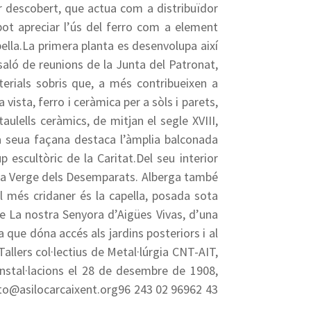
ior descobert, que actua com a distribuïdor
 pot apreciar l’ús del ferro com a element
pella.La primera planta es desenvolupa així
saló de reunions de la Junta del Patronat,
terials sobris que, a més contribueixen a
vista, ferro i ceràmica per a sòls i parets,
aulells ceràmics, de mitjan el segle XVIII,
la seua façana destaca l’àmplia balconada
scultòric de la Caritat.Del seu interior
e la Verge dels Desemparats. Alberga també
l més cridaner és la capella, posada sota
de La nostra Senyora d’Aigües Vivas, d’una
a que dóna accés als jardins posteriors i al
Tallers col·lectius de Metal·lúrgia CNT-AIT,
nstal·lacions el 28 de desembre de 1908,
nato@asilocarcaixent.org96 243 02 96962 43