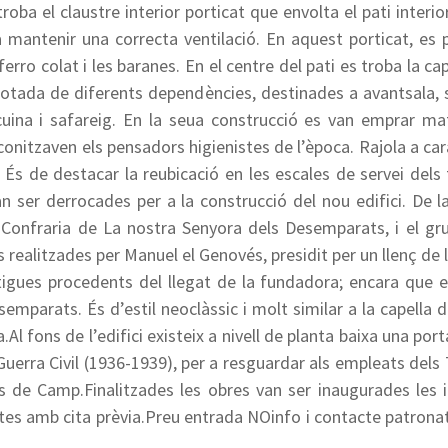
troba el claustre interior porticat que envolta el pati inter
r a mantenir una correcta ventilació. En aquest porticat, es
erro colat i les baranes. En el centre del pati es troba la ca
à dotada de diferents dependències, destinades a avantsala, 
 cuina i safareig. En la seua construcció es van emprar ma
conitzaven els pensadors higienistes de l’època. Rajola a cara 
 És de destacar la reubicació en les escales de servei dels t
n ser derrocades per a la construcció del nou edifici. De 
Confraria de La nostra Senyora dels Desemparats, i el grup e
s realitzades per Manuel el Genovés, presidit per un llenç d
ntigues procedents del llegat de la fundadora; encara que e
emparats. És d’estil neoclàssic i molt similar a la capella 
Al fons de l’edifici existeix a nivell de planta baixa una port
a Guerra Civil (1936-1939), per a resguardar als empleats dels 
s de Camp.Finalitzades les obres van ser inaugurades les i
isites amb cita prèvia.Preu entrada NOinfo i contacte patro