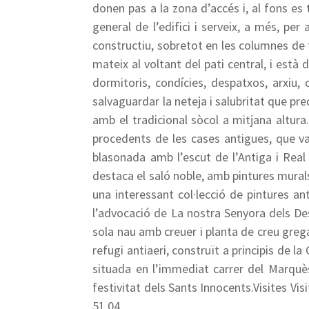
donen pas a la zona d’accés i, al fons es 
general de l’edifici i serveix, a més, pe
constructiu, sobretot en les columnes de f
mateix al voltant del pati central, i est
dormitoris, condícies, despatxos, arxiu,
salvaguardar la neteja i salubritat que pre
amb el tradicional sòcol a mitjana altura.
procedents de les cases antigues, que va
blasonada amb l’escut de l’Antiga i Real 
destaca el saló noble, amb pintures mural
una interessant col·lecció de pintures a
l’advocació de La nostra Senyora dels Des
sola nau amb creuer i planta de creu grega.
refugi antiaeri, construït a principis de l
situada en l’immediat carrer del Marquè
festivitat dels Sants Innocents.Visites V
51 04