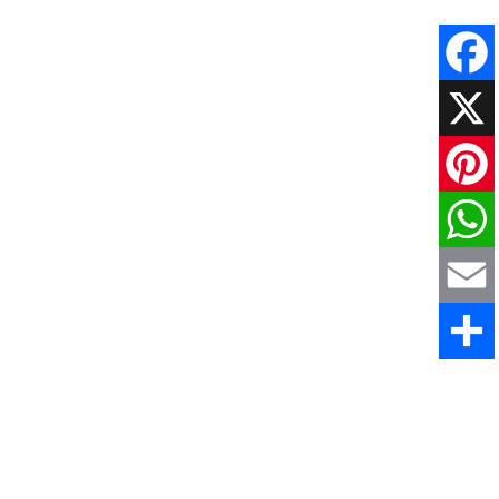
Faceboo
X
Pinteres
WhatsAp
Email
Share