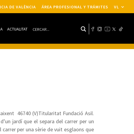
CIA DE VALÈNCIA
ÁREA PROFESIONAL Y TRÁMITES
VL
DA
ACTUALITAT
caixent  46740 (V)Titularitat Fundació Asil.
s d’un jardí que el separa del carrer per un
el carrer per una sèrie de vuit esglaons que