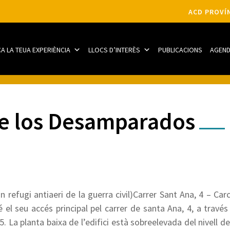
ACD PROVÍN
CA LA TEUA EXPERIÈNCIA
LLOCS D’INTERÈS
PUBLICACIONS
AGEN
 de los Desamparados
 un refugi antiaeri de la guerra civil)Carrer Sant Ana, 4 – Car
té el seu accés principal pel carrer de santa Ana, 4, a travé
5. La planta baixa de l’edifici està sobreelevada del nivell d