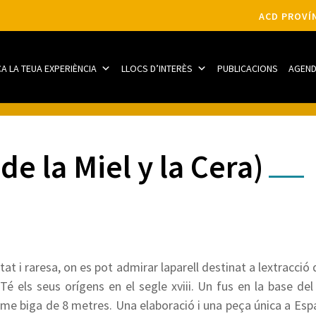
ACD PROVÍN
CA LA TEUA EXPERIÈNCIA
LLOCS D’INTERÈS
PUBLICACIONS
AGEN
e la Miel y la Cera)
at i raresa, on es pot admirar laparell destinat a lextracció
 Té els seus orígens en el segle xviii. Un fus en la base d
orme biga de 8 metres. Una elaboració i una peça única a Espan