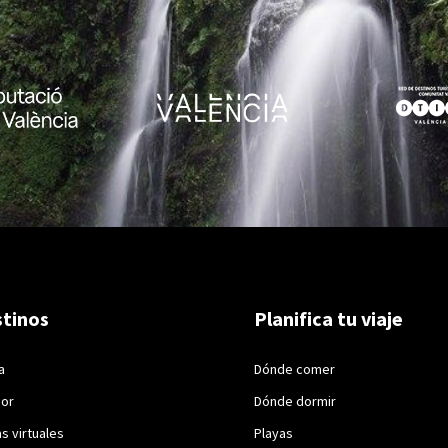
tinos
Planifica tu viaje
a
Dónde comer
ior
Dónde dormir
as virtuales
Playas