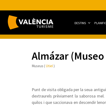
DESTINS
PLANIFI
Almázar (Museo d
Museus (
Utiel
)
Punt de visita obligada per la seua antiguit
dextraurels prèviament la saborosa mel.
quilos i que saccionava en descendir len