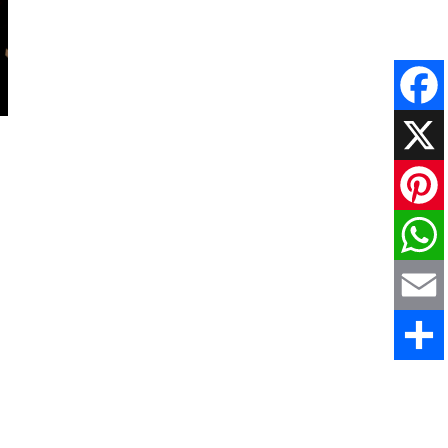
Faceboo
X
Pinteres
WhatsAp
Email
Share