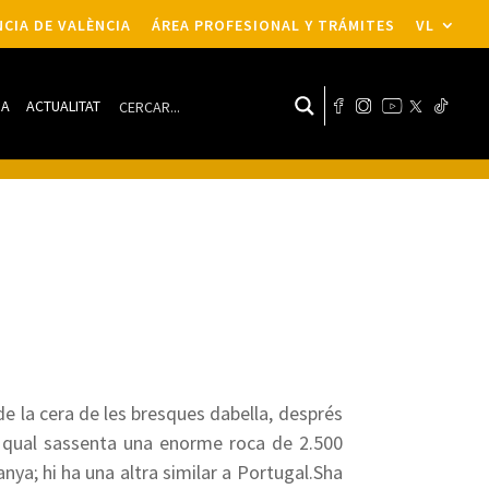
CIA DE VALÈNCIA
ÁREA PROFESIONAL Y TRÁMITES
VL
DA
ACTUALITAT
 de la cera de les bresques dabella, després
el qual sassenta una enorme roca de 2.500
ya; hi ha una altra similar a Portugal.Sha