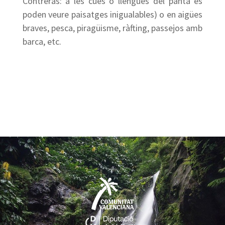
Contreras: a les cues o llengües del pantà es
poden veure paisatges inigualables) o en aigües
braves, pesca, piragüisme, ràfting, passejos amb
barca, etc.