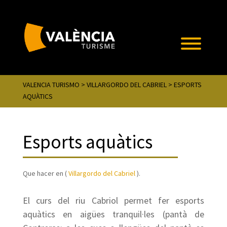
VALENCIA TURISMO
>
VILLARGORDO DEL CABRIEL
> ESPORTS
AQUÀTICS
Esports aquàtics
Que hacer en (
Villargordo del Cabriel
).
El curs del riu Cabriol permet fer esports
aquàtics en aigües tranquil·les (pantà de